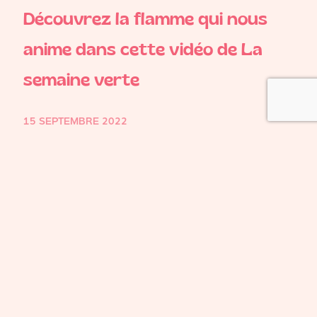
Découvrez la flamme qui nous
anime dans cette vidéo de La
semaine verte
15 SEPTEMBRE 2022
De pères en filles depuis 3 générations, La
Jambonnière a tout d’une entreprise familiale
authentique. Nos parents nous ont transmis de
belles valeurs, dont […]
LIRE LA SUITE
CATÉGORIES